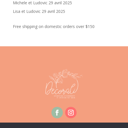
Michele et Ludovic
29 avril 2025
Lisa et Ludovic
29 avril 2025
Free shipping on domestic orders over $150